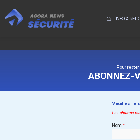
INFO & RE
Pour rester
ABONNEZ-V
Veuillez re
Les champs marq
*
Nom