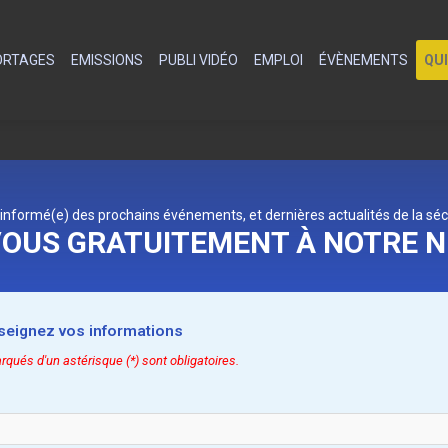
PORTAGES
EMISSIONS
PUBLI VIDÉO
EMPLOI
ÉVÈNEMENTS
QU
 informé(e) des prochains événements, et dernières actualités de la séc
OUS GRATUITEMENT À NOTRE 
nseignez vos informations
ués d'un astérisque (*) sont obligatoires.