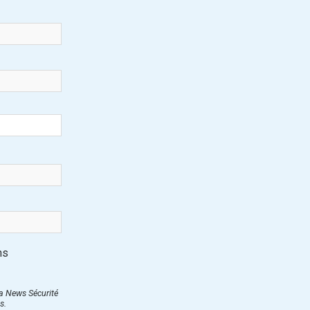
ns
ra News Sécurité
s.