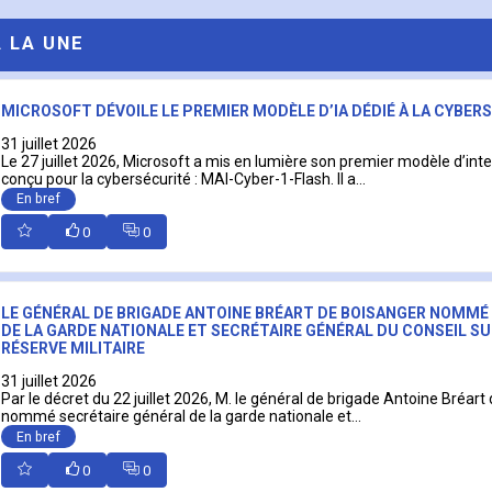
A LA UNE
MICROSOFT DÉVOILE LE PREMIER MODÈLE D’IA DÉDIÉ À LA CYBER
31 juillet 2026
Le 27 juillet 2026, Microsoft a mis en lumière son premier modèle d’intell
conçu pour la cybersécurité : MAI-Cyber-1-Flash. Il a...
En bref
0
0
LE GÉNÉRAL DE BRIGADE ANTOINE BRÉART DE BOISANGER NOMMÉ
DE LA GARDE NATIONALE ET SECRÉTAIRE GÉNÉRAL DU CONSEIL SU
RÉSERVE MILITAIRE
31 juillet 2026
Par le décret du 22 juillet 2026, M. le général de brigade Antoine Bréart
nommé secrétaire général de la garde nationale et...
En bref
0
0