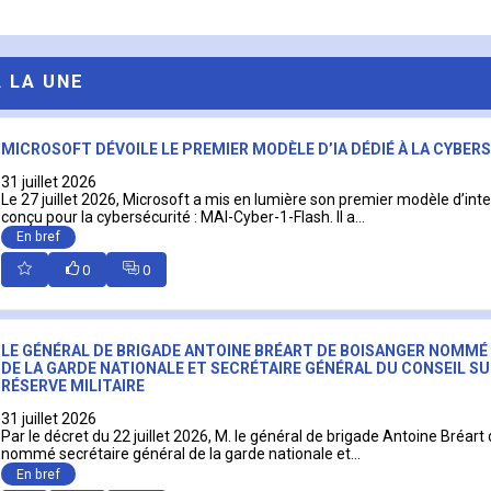
A LA UNE
MICROSOFT DÉVOILE LE PREMIER MODÈLE D’IA DÉDIÉ À LA CYBER
31 juillet 2026
Le 27 juillet 2026, Microsoft a mis en lumière son premier modèle d’intell
conçu pour la cybersécurité : MAI-Cyber-1-Flash. Il a...
En bref
0
0
LE GÉNÉRAL DE BRIGADE ANTOINE BRÉART DE BOISANGER NOMMÉ
DE LA GARDE NATIONALE ET SECRÉTAIRE GÉNÉRAL DU CONSEIL SU
RÉSERVE MILITAIRE
31 juillet 2026
Par le décret du 22 juillet 2026, M. le général de brigade Antoine Bréart
nommé secrétaire général de la garde nationale et...
En bref