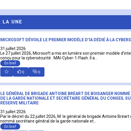
A LA UNE
MICROSOFT DÉVOILE LE PREMIER MODÈLE D’IA DÉDIÉ À LA CYBER
31 juillet 2026
Le 27 juillet 2026, Microsoft a mis en lumière son premier modèle d’intell
conçu pour la cybersécurité : MAI-Cyber-1-Flash. Il a...
En bref
0
0
LE GÉNÉRAL DE BRIGADE ANTOINE BRÉART DE BOISANGER NOMMÉ
DE LA GARDE NATIONALE ET SECRÉTAIRE GÉNÉRAL DU CONSEIL SU
RÉSERVE MILITAIRE
31 juillet 2026
Par le décret du 22 juillet 2026, M. le général de brigade Antoine Bréart
nommé secrétaire général de la garde nationale et...
En bref