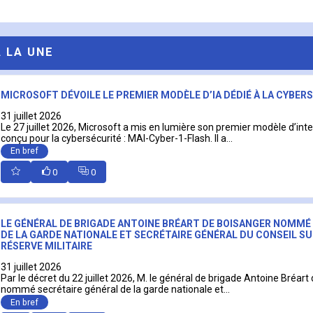
A LA UNE
MICROSOFT DÉVOILE LE PREMIER MODÈLE D’IA DÉDIÉ À LA CYBER
31 juillet 2026
Le 27 juillet 2026, Microsoft a mis en lumière son premier modèle d’intell
conçu pour la cybersécurité : MAI-Cyber-1-Flash. Il a...
En bref
0
0
LE GÉNÉRAL DE BRIGADE ANTOINE BRÉART DE BOISANGER NOMMÉ
DE LA GARDE NATIONALE ET SECRÉTAIRE GÉNÉRAL DU CONSEIL SU
RÉSERVE MILITAIRE
31 juillet 2026
Par le décret du 22 juillet 2026, M. le général de brigade Antoine Bréart
nommé secrétaire général de la garde nationale et...
En bref