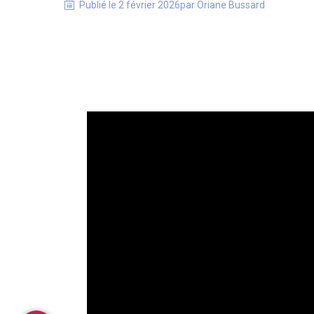
Publié le
2 février 2026
par
Oriane
Bussard