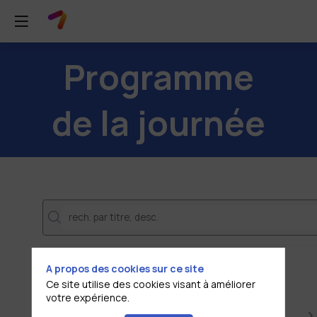
Programme
de la journée
DATES
A propos des cookies sur ce site
29 juin
Ce site utilise des cookies visant à améliorer
votre expérience.
THÈMATIQUES