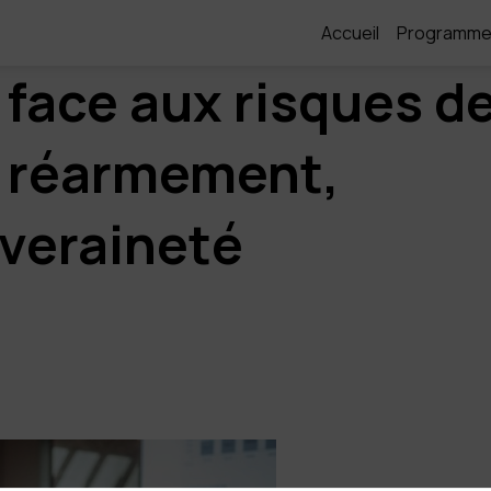
Accueil
Programm
e face aux risques d
: réarmement,
uveraineté