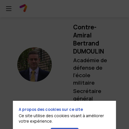
Contre-
Amiral
Bertrand
DUMOULIN
Académie de
CBD
défense de
l’école
militaire
Secrétaire
général
A propos des cookies sur ce site
Ce site utilise des cookies visant à améliorer
votre expérience.