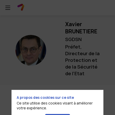
Xavier
BRUNETIERE
SGDSN
Préfet,
XB
Directeur de la
Protection et
de la Sécurité
de l'Etat
A propos des cookies sur ce site
Ce site utilise des cookies visant à améliorer
Description
votre expérience.
Nommé directeur de la protection et de la