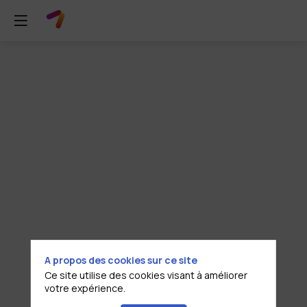
Echanges
informels
–
et
témoignages
A propos des cookies sur ce site
« la
Ce site utilise des cookies visant à améliorer
votre expérience.