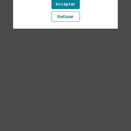
unir
Accepter
Refuser
nos
forces
26
juin
2025
—
08:00
-
08:45
Maison
du