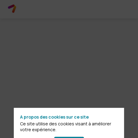
Allocution
26
juin
2025
—
07:30
-
07:55
Maison
du
A propos des cookies sur ce site
Barreau
Ce site utilise des cookies visant à améliorer
votre expérience.