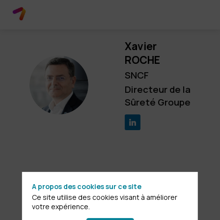
Xavier
ROCHE
SNCF
XR
Directeur de la
Sûreté Groupe
Ses
A propos des cookies sur ce site
sessions
Ce site utilise des cookies visant à améliorer
votre expérience.