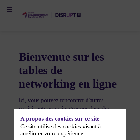
Bienvenue sur les
tables de
networking en ligne
Ici, vous pouvez rencontrer d'autres
participants en petits groupes dans des
salles digitales - via messages, échanges
A propos des cookies sur ce site
audio ou vidéo.
Ce site utilise des cookies visant à
améliorer votre expérience.