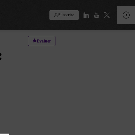
S'inscrire
Evaluer
: