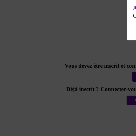
A
C
Vous devez être inscrit et co
Déjà inscrit ? Connectez-vou