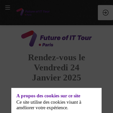
Rendez-vous le
Vendredi 24
Janvier 2025
Au Lounge AGORA
A propos des cookies sur ce site
MANAGERS
Ce site utilise des cookies visant à
GROUPE
améliorer votre expérience.