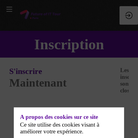
Inscription
S'inscrire
Les
inscrip
Maintenant
sont
closes.
A propos des cookies sur ce site
Ce site utilise des cookies visant à
améliorer votre expérience.