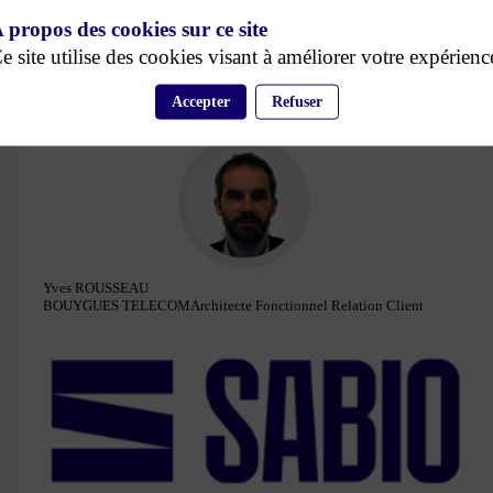
GF
 propos des cookies sur ce site
e site utilise des cookies visant à améliorer votre expérienc
Guillaume
FAURE
Accepter
Refuser
SABIO
Principal Solutions Manager
YR
Yves
ROUSSEAU
BOUYGUES TELECOM
Architecte Fonctionnel Relation Client