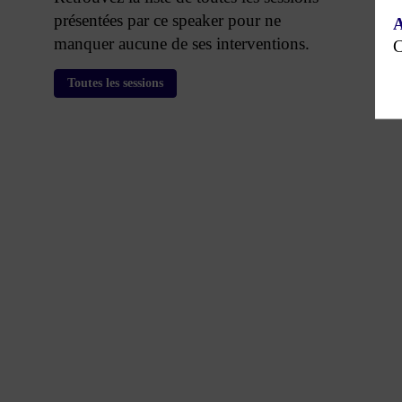
présentées par ce speaker pour ne
A
manquer aucune de ses interventions.
C
Toutes les sessions