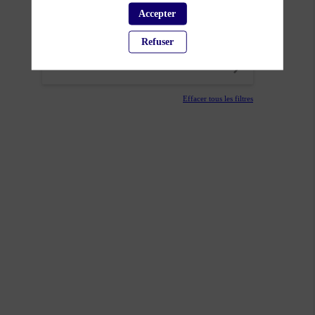
Accepter
THÈMATIQUES
Refuser
PARTENAIRES
Effacer tous les filtres