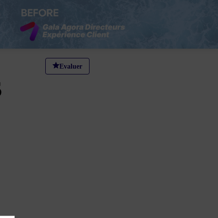
Evaluer
S