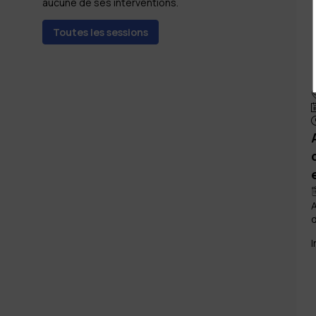
aucune de ses interventions.
Toutes les sessions
A
d
I