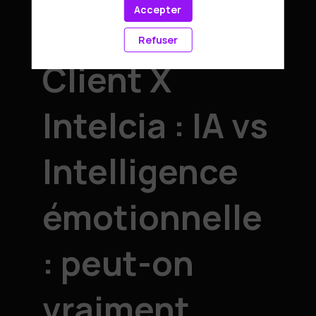
Accepter
Expérience
Refuser
Client X
Intelcia : IA vs
Intelligence
émotionnelle
: peut-on
vraiment