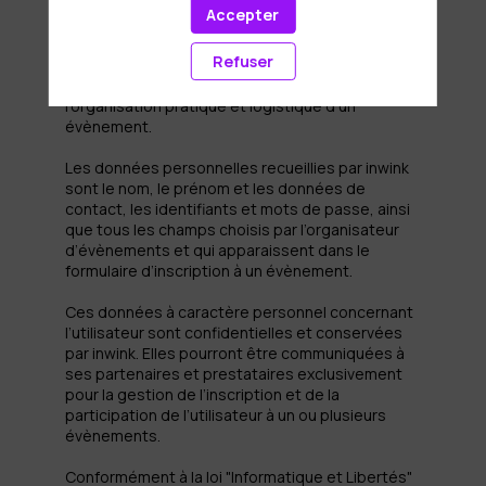
personnel par le système d’authentification
Accepter
inwink est nécessaire pour permettre à
l’utilisateur de s’inscrire à un évènement,
Refuser
d’accéder au site d’un évènement, et de
consulter les informations relatives à
l’organisation pratique et logistique d’un
évènement.
Les données personnelles recueillies par inwink
sont le nom, le prénom et les données de
contact, les identifiants et mots de passe, ainsi
que tous les champs choisis par l’organisateur
d’évènements et qui apparaissent dans le
formulaire d’inscription à un évènement.
Ces données à caractère personnel concernant
l’utilisateur sont confidentielles et conservées
par inwink. Elles pourront être communiquées à
ses partenaires et prestataires exclusivement
pour la gestion de l’inscription et de la
participation de l’utilisateur à un ou plusieurs
évènements.
Conformément à la loi "Informatique et Libertés"