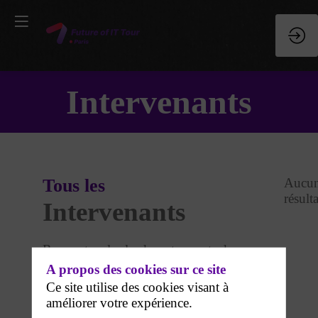
Intervenants
Tous les
Aucu
résulta
Intervenants
Rencontrez les leaders et experts de
votre domaine
A propos des cookies sur ce site
Ce site utilise des cookies visant à
améliorer votre expérience.