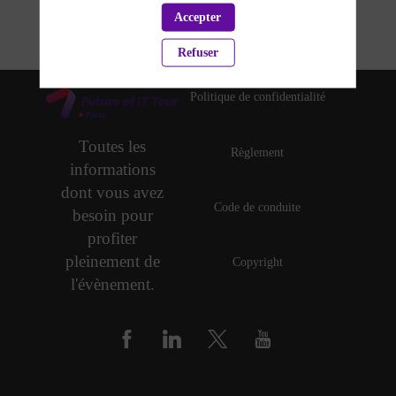
Accepter
Refuser
Politique de confidentialité
Toutes les
Règlement
informations
dont vous avez
Code de conduite
besoin pour
profiter
pleinement de
Copyright
l'évènement.