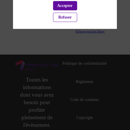
THÈMATIQUES
Accepter
Refuser
PARTENAIRES
Effacer tous les filtres
Politique de confidentialité
Toutes les
Règlement
informations
dont vous avez
Code de conduite
besoin pour
profiter
pleinement de
Copyright
l'évènement.