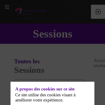
Sessions
Toutes les
Aucu
résulta
Sessions
A propos des cookies sur ce site
Ce site utilise des cookies visant à
améliorer votre expérience.
DATES