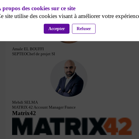
 propos des cookies sur ce site
e site utilise des cookies visant à améliorer votre expérienc
AEB
Accepter
Refuser
Amale
EL BOUFFI
SEPTEO
Chef de projet SI
MS
Mehdi
SELMA
MATRIX 42
Account Manager France
Matrix42