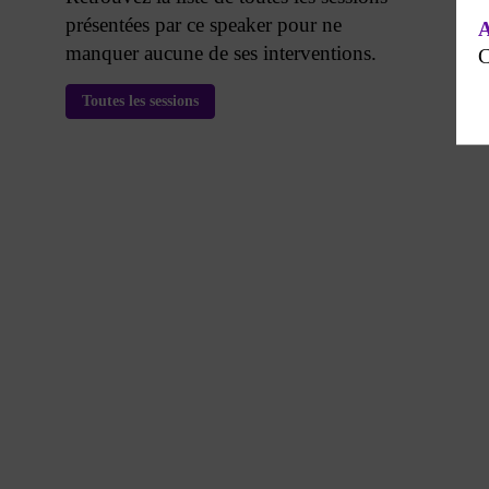
présentées par ce speaker pour ne
A
manquer aucune de ses interventions.
C
Toutes les sessions