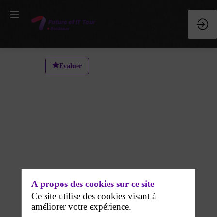
Workshop
Evaluer
1
:
Comment
le
A propos des cookies sur ce site
move
Ce site utilise des cookies visant à
améliorer votre expérience.