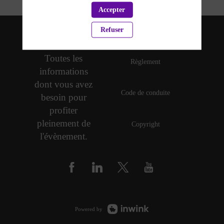
Accepter
Refuser
Politique de confidentialité
Toutes les
Règlement
informations
dont vous avez
Code de conduite
besoin pour
profiter
pleinement de
Copyright
l'évènement.
Powered by