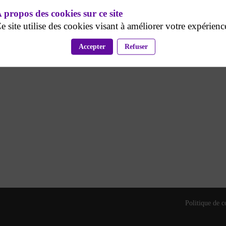
 propos des cookies sur ce site
e site utilise des cookies visant à améliorer votre expérienc
teurs et accompagne plus de 2 000 entreprises clientes à
ff Humanis, L’Occitane, Leroy Merlin, l’Assurance Maladie
Accepter
Refuser
Politique de c