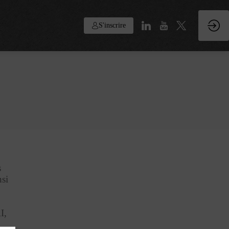
S'inscrire
s
nsi
I,