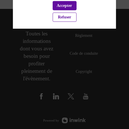
Accepter
Refuser
Politique de confidentialité
Toutes les
Règlement
informations
dont vous avez
Code de conduite
besoin pour
profiter
pleinement de
Copyright
l'évènement.
Powered by