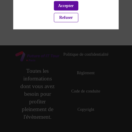
Accepter
PARTENAIRES
Refuser
Effacer tous les filtres
Politique de confidentialité
Toutes les
Règlement
informations
dont vous avez
Code de conduite
besoin pour
profiter
pleinement de
Copyright
l'évènement.