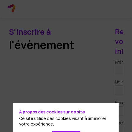
S'inscrire à
Rens
vos
l'évènement
info
Prénom
Nom
*
Email
A propos des cookies sur ce site
Ce site utilise des cookies visant à améliorer
Société
votre expérience.