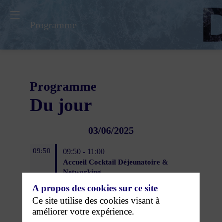
Programme
Programme
Du jour
03/06/2025
09:50
09:50 - 11:00
Accueil Cocktail Déjeunatoire &
Networking
A propos des cookies sur ce site
11:05
11:05 - 11:30
Ce site utilise des cookies visant à
Plénière d’ouverture
améliorer votre expérience.
11:30 - 12:05