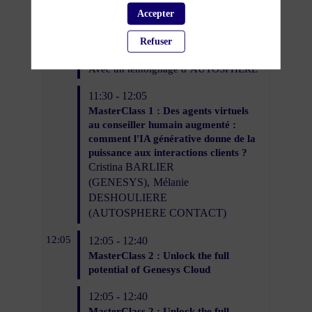
MasterClass 1 : Des agents virtuels
Accepter
au conseiller humain augmenté :
comment l'IA générative donne de la
Refuser
puissance aux interactions clients ?
Avec un témoignage d’AUTOSPHERE
11:30 - 12:05
MasterClass 1 : Des agents virtuels
au conseiller humain augmenté :
comment l'IA générative donne de la
puissance aux interactions clients ?
Cristina
BARLIER
(
GENESYS
)
Mélanie
DESHOULIERE
(
AUTOSPHERE CONTACT
)
12:05
12:05 - 12:40
MasterClass 2 : Unlock the full
potential of Genesys Cloud
12:05 - 12:40
MasterClass 2 : Unlock the full