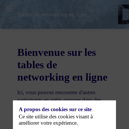
Tables de networking en ligne
Bienvenue sur les
tables de
networking en ligne
Ici, vous pouvez rencontrer d'autres
participants en petits groupes dans des
salles digitales - via messages, échanges
A propos des cookies sur ce site
audio ou vidéo.
Ce site utilise des cookies visant à
améliorer votre expérience.