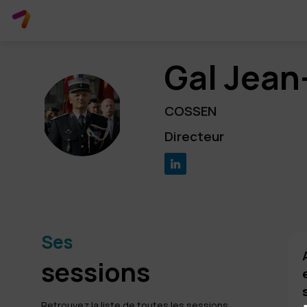
Gal Jean
GJL
COSSEN
Directeur
Ses
sessions
Retrouvez la liste de toutes les sessions