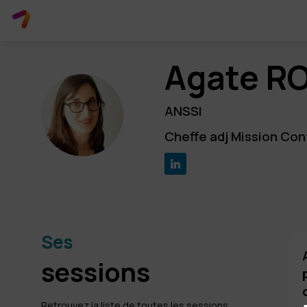
Agate
RO
AR
ANSSI
Cheffe adj Mission Con
Ses
sessions
Retrouvez la liste de toutes les sessions