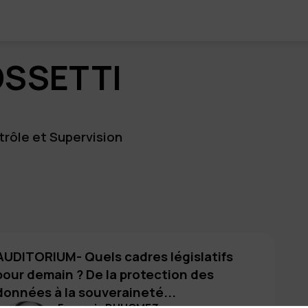
SSETTI
trôle et Supervision
AUDITORIUM- Quels cadres législatifs
pour demain ? De la protection des
données à la souveraineté...