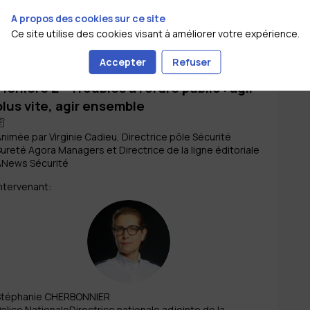
A propos des cookies sur ce site
Ce site utilise des cookies visant à améliorer votre expérience.
BPI France
29 juin 2026
Accepter
Refuser
09:40
10:20
Plénière 2 - Troubles à l’ordre public : agir
plus vite, agir ensemble
nimée par Virginie Cadieu, Directrice pôle Sécurité
ureté Agora Managers et Directrice de la ligne éditoriale
ANews Sécurité
ntervenant
:
SC
Stéphanie
CHERBONNIER
olice Nationale
Directrice nationale adjointe de la