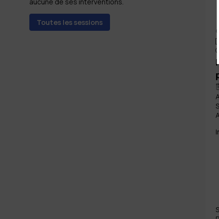
aucune de ses interventions.
Toutes les sessions
A
S
I
P