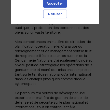
Accepter
pour la zone de défense et de sécurité Est,
supervisant plus de 20 000 collaborateurs et la
gestion d'un budget significatif. Ma mission est la
Refuser
sécurisation, la planification et la conduite des
opérations majeures, garantissant ainsi la sûreté
publique, la protection des personnes et des
biens sur un vaste territoire.
Mes compétences en matière de direction, de
planification opérationnelle, d' analyse du
renseignement et de management sont le fruit
de responsabilités croissantes au sein de la
Gendarmerie Nationale. J'ai également dirigé au
niveau politico-stratégique les opérations de la
gendarmerie et mené des missions complexes
tant sur le territoire national qu'à l'international,
dans les champs physiques comme dans le
cyberespace.
Ce parcours m'a permis de développer une
expertise en matière de gestion de crise, de
défense et de sécurité sur le plan national et
international, tout en contribuant à la