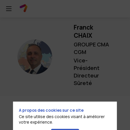
Franck
CHAIX
GROUPE CMA
CGM
FC
Vice-
Président
Directeur
Sûreté
A propos des cookies sur ce site
Ce site utilise des cookies visant à améliorer
Description
votre expérience.
Âgé de 58 ans, Franck CHAIX a été nommé en