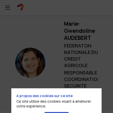
Marie-
Gwendoline
AUDEBERT
FEDERATON
NATIONALE DU
CREDIT
MA
AGRICOLE
RESPONSABLE
COORDINATION
SECURITE
PERSONNES,
A propos des cookies sur ce site
BIENS ET CYBER
Ce site utilise des cookies visant à améliorer
votre expérience.