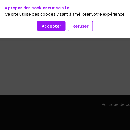
A propos des cookies sur ce site
Agora Le Lab
9 oct. 2024
16:30
20:00
Ce site utilise des cookies visant à améliorer votre expérience.
Accepter
Refuser
Politique de co