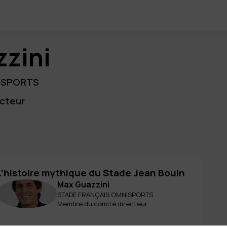
zini
ISPORTS
cteur
L’histoire mythique du Stade Jean Bouin
Max
Guazzini
MG
STADE FRANÇAIS OMNISPORTS
Membre du comité directeur