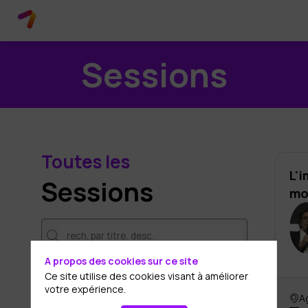
Sessions
Toutes les
L'i
Sessions
mo
L
A propos des cookies sur ce site
Ce site utilise des cookies visant à améliorer
DATES
votre expérience.
27 nov.
A