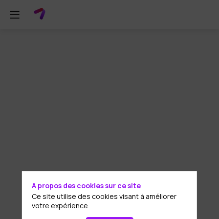
Visite
de
site
au
futur
A propos des cookies sur ce site
siège
Ce site utilise des cookies visant à améliorer
votre expérience.