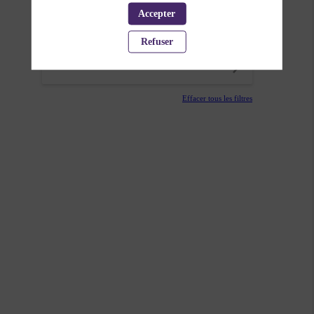
Accepter
THÈMATIQUES
Refuser
PARTENAIRES
Effacer tous les filtres