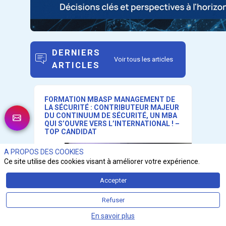
DERNIERS
Voir tous les articles
ARTICLES
FORMATION MBASP MANAGEMENT DE
LA SÉCURITÉ : CONTRIBUTEUR MAJEUR
DU CONTINUUM DE SÉCURITÉ, UN MBA
QUI S’OUVRE VERS L’INTERNATIONAL ! –
TOP CANDIDAT
A PROPOS DES COOKIES
Ce site utilise des cookies visant à améliorer votre expérience.
Accepter
Refuser
En savoir plus